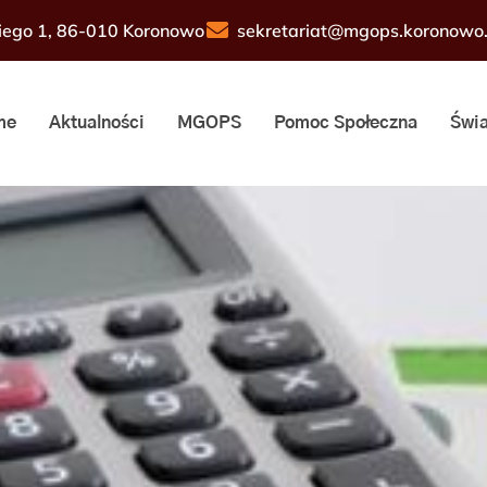
sekretariat@mgops.koronowo.
iego 1, 86-010 Koronowo
me
Aktualności
MGOPS
Pomoc Społeczna
Świa