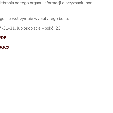
brania od tego organu informacji o przyznaniu bonu
ego nie wstrzymuje wypłaty tego bonu.
-31-31, lub osobiście – pokój 23
PDF
 DOCX
NASTĘPNY
Skontaktuj się z nami