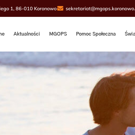
sekretariat@mgops.koronowo.
iego 1, 86-010 Koronowo
me
Aktualności
MGOPS
Pomoc Społeczna
Świa