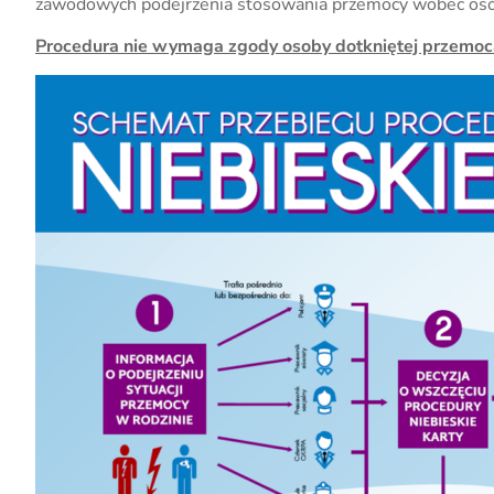
zawodowych podejrzenia stosowania przemocy wobec osó
Procedura nie wymaga zgody osoby dotkniętej przemoc