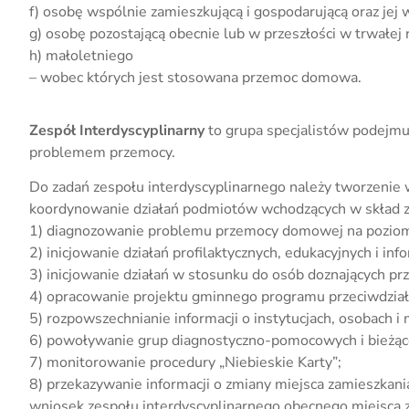
f) osobę wspólnie zamieszkującą i gospodarującą oraz jej
g) osobę pozostającą obecnie lub w przeszłości w trwałej 
h) małoletniego
– wobec których jest stosowana przemoc domowa.
Zespół Interdyscyplinarny
to grupa specjalistów podejmu
problemem przemocy.
Do zadań zespołu interdyscyplinarnego należy tworzenie 
koordynowanie działań podmiotów wchodzących w skład ze
1) diagnozowanie problemu przemocy domowej na poziom
2) inicjowanie działań profilaktycznych, edukacyjnych i
3) inicjowanie działań w stosunku do osób doznających 
4) opracowanie projektu gminnego programu przeciwdzia
5) rozpowszechnianie informacji o instytucjach, osobach 
6) powoływanie grup diagnostyczno-pomocowych i bieżące
7) monitorowanie procedury „Niebieskie Karty”;
8) przekazywanie informacji o zmiany miejsca zamieszkani
wniosek zespołu interdyscyplinarnego obecnego miejsca z