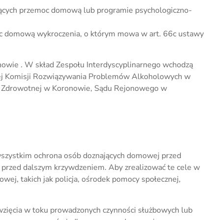
jących przemoc domową lub programie psychologiczno-
oc domową wykroczenia, o którym mowa w art. 66c ustawy
owie . W skład Zespołu Interdyscyplinarnego wchodzą
nej Komisji Rozwiązywania Problemów Alkoholowych w
ki Zdrowotnej w Koronowie, Sądu Rejonowego w
wszystkim ochrona osób doznających domowej przed
 przed dalszym krzywdzeniem. Aby zrealizować te cele w
wej, takich jak policja, ośrodek pomocy społecznej,
owzięcia w toku prowadzonych czynności służbowych lub