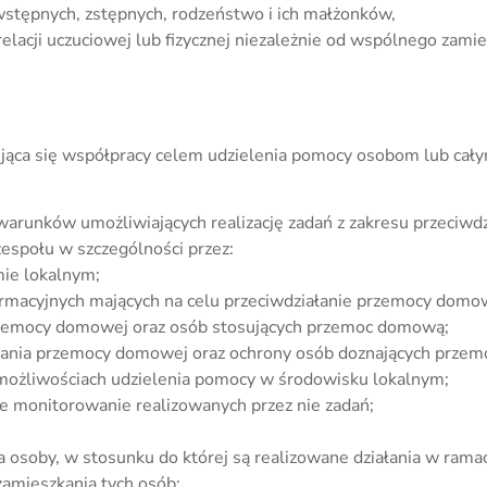
 wstępnych, zstępnych, rodzeństwo i ich małżonków,
relacji uczuciowej lub fizycznej niezależnie od wspólnego zami
jąca się współpracy celem udzielenia pomocy osobom lub cały
warunków umożliwiających realizację zadań z zakresu przeciwd
społu w szczególności przez:
ie lokalnym;
 informacyjnych mających na celu przeciwdziałanie przemocy do
przemocy domowej oraz osób stosujących przemoc domową;
łania przemocy domowej oraz ochrony osób doznających prze
i możliwościach udzielenia pomocy w środowisku lokalnym;
 monitorowanie realizowanych przez nie zadań;
a osoby, w stosunku do której są realizowane działania w rama
amieszkania tych osób;