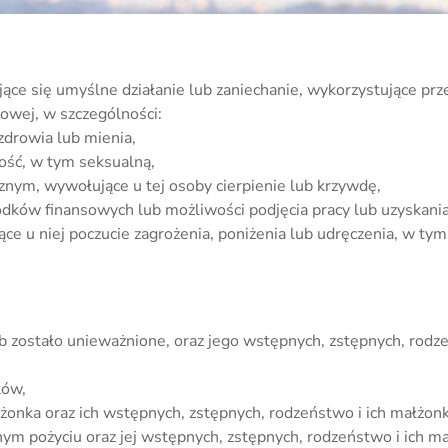
ące się umyślne działanie lub zaniechanie, wykorzystujące prz
owej, w szczególności:
zdrowia lub mienia,
ność, w tym seksualną,
cznym, wywołujące u tej osoby cierpienie lub krzywdę,
odków finansowych lub możliwości podjęcia pracy lub uzyskani
jące u niej poczucie zagrożenia, poniżenia lub udręczenia, w
b zostało unieważnione, oraz jego wstępnych, zstępnych, rodz
ków,
łżonka oraz ich wstępnych, zstępnych, rodzeństwo i ich małżon
nym pożyciu oraz jej wstępnych, zstępnych, rodzeństwo i ich m