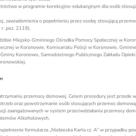
stnictwa w programie korekcyjno-edukacyjnym dla osób stosu
ej, zawiadomienia o popełnieniu przez osobę stosującą przem
r. poz. 2119).
iedzibie Miejsko-Gminnego Ośrodka Pomocy Społecznej w Koron
ecznej w Koronowie, Komisariatu Policji w Koronowie, Gmin
ie Gminy Koronowo, Samodzielnego Publicznego Zakładu Opie
oronowskiej.
”
 zatrzymaniu przemocy domowej. Celem procedury jest przede 
 potrzeb oraz powstrzymanie osób stosujących przemoc domową
ytucji zaangażowanych w system przeciwdziałania przemocy domo
oblemów Alkoholowych.
wypełnienie formularza „Niebieska Karta cz. A” w przypadku p