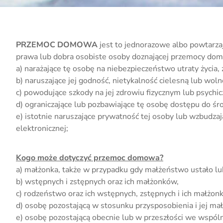
PRZEMOC DOMOWA
jest to jednorazowe albo powtarzaj
prawa lub dobra osobiste osoby doznającej przemocy dom
a) narażające tę osobę na niebezpieczeństwo utraty życia, 
b) naruszające jej godność, nietykalność cielesną lub wol
c) powodujące szkody na jej zdrowiu fizycznym lub psychi
d) ograniczające lub pozbawiające tę osobę dostępu do śr
e) istotnie naruszające prywatność tej osoby lub wzbudza
elektronicznej;
Kogo może dotyczyć przemoc domowa?
a) małżonka, także w przypadku gdy małżeństwo ustało lu
b) wstępnych i zstępnych oraz ich małżonków,
c) rodzeństwo oraz ich wstępnych, zstępnych i ich małżon
d) osobę pozostającą w stosunku przysposobienia i jej ma
e) osobę pozostającą obecnie lub w przeszłości we wspól