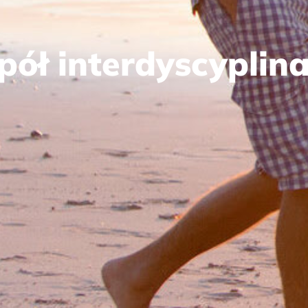
pół interdyscyplin