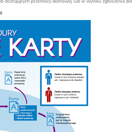
b doznających przemocy domowej lub w wyniku zgłoszenia d
ą