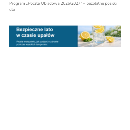
Program „Poczta Obiadowa 2026/2027” – bezpłatne posiłki
dla
B
l
c
u
B
C
3