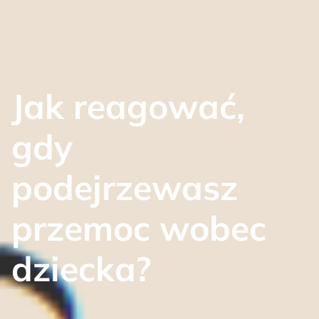
Jak reagować,
gdy
podejrzewasz
przemoc wobec
dziecka?