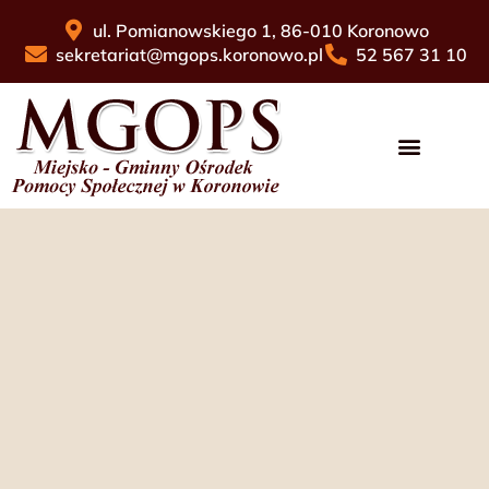
ul. Pomianowskiego 1, 86-010 Koronowo
sekretariat@mgops.koronowo.pl
52 567 31 10
Pomoc Społeczna
Świadczenia Rodzinne
Wnioski Do Pobrania